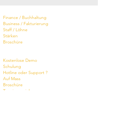
Software
Finance / Buchhaltung
Business / Fakturierung
Staff / Löhne
Stärken
Broschüre
Dienste
Kostenlose Demo
Schulung
Hotline oder Support ?
Auf Mass
Broschüre
Termin vereinbaren
Wissensdatenbank
Videos
Shop
Office Maker light
Standard- und PRO-
Angebot