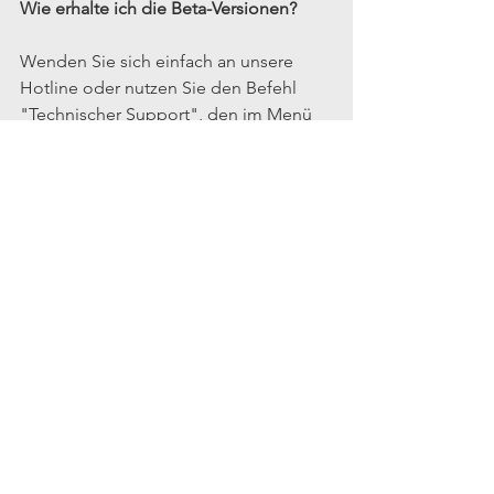
Wie erhalte ich die Beta-Versionen?
Wenden Sie sich einfach an unsere 
Hotline oder nutzen Sie den Befehl 
"Technischer Support", den im Menü 
Ablage
 unserer Software verfügbar ist. 
Diese Anfrage kann jederzeit gestellt 
werden, bis die offiziellen Versionen 
verfügbar sind. 
Wir möchten uns im Voraus bei allen 
Personen und Unternehmen 
bedanken, die an der Beta-Phase der 
Entwicklung unserer Software 
teilnehmen werden.