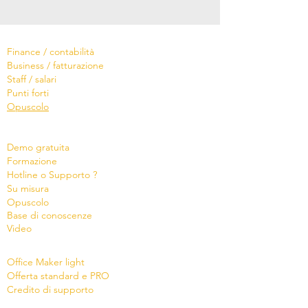
Software
Finance / contabilità
Business / fatturazione
Staff / salari
Punti forti
Opuscolo
Servizi
Demo gratuita
Formazione
Hotline o Supporto ?
Su misura
Opu
s
colo
Base di conoscenze
Video
Shop
Office Maker light
Offerta standard e PRO
Credito di supporto