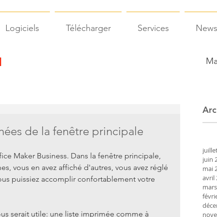
Logiciels
Télécharger
Services
New
Ma
Arc
ées de la fenêtre principale
juill
fice Maker Business. Dans la fenêtre principale, 
juin 
s, vous en avez affiché d'autres, vous avez réglé 
mai 
avril
vous puissiez accomplir confortablement votre 
mars
févri
déce
s serait utile: une liste imprimée comme à 
nove