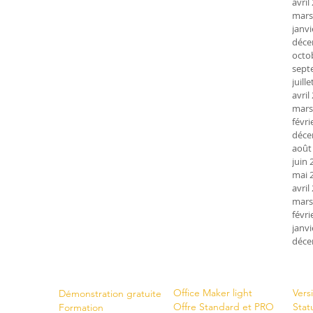
avril
mars
janvi
déce
octo
sept
juill
avril
mars
févri
déce
août
juin 
mai 
avril
mars
févri
janvi
déce
Shop
New
Servi
ces
Office Maker light
Vers
Démonstration gratuite
Offre Standard et PRO
Stat
Formation