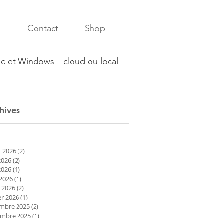
s
Contact
Shop
c et Windows – cloud ou local
hives
et 2026
(2)
2 posts
2026
(2)
2 posts
2026
(1)
1 post
 2026
(1)
1 post
 2026
(2)
2 posts
er 2026
(1)
1 post
mbre 2025
(2)
2 posts
mbre 2025
(1)
1 post