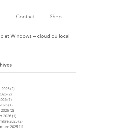
s
Contact
Shop
c et Windows – cloud ou local
hives
et 2026
(2)
2 posts
2026
(2)
2 posts
2026
(1)
1 post
 2026
(1)
1 post
 2026
(2)
2 posts
er 2026
(1)
1 post
mbre 2025
(2)
2 posts
mbre 2025
(1)
1 post