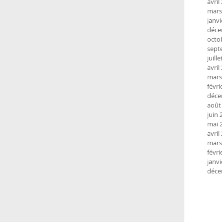
avril
mars
janvi
déce
octo
sept
juill
avril
mars
févri
déce
août
juin 
mai 
avril
mars
févri
janvi
déce