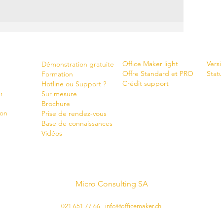
Shop
New
Servi
ces
Office Maker light
Vers
Démonstration gratuite
Offre Standard et PRO
Stat
Formation
Crédit support
Hotline ou Support ?
r
Sur mesure
Brochure
ion
Prise de rendez-vous
Base de connaissances
Vidéos
Micro Consulting SA
créateur suisse de logiciels
021 651 77 66
-
info@officemaker.ch