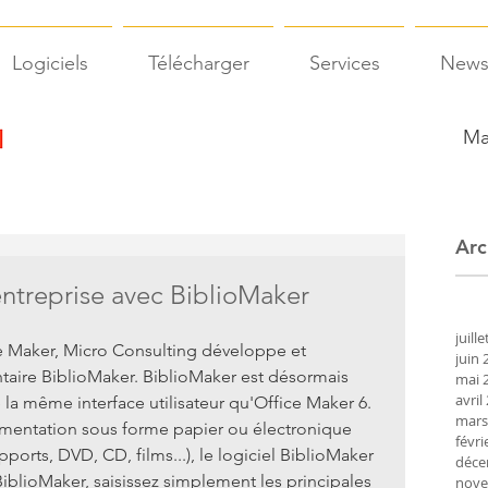
Logiciels
Télécharger
Services
New
Ma
Arc
ntreprise avec BiblioMaker
juill
e Maker, Micro Consulting développe et 
juin 
taire BiblioMaker. BiblioMaker est désormais 
mai 
avril
 la même interface utilisateur qu'Office Maker 6.
mars
umentation sous forme papier ou électronique 
févri
rapports, DVD, CD, films...), le logiciel BiblioMaker 
déce
 BiblioMaker, saisissez simplement les principales 
nove