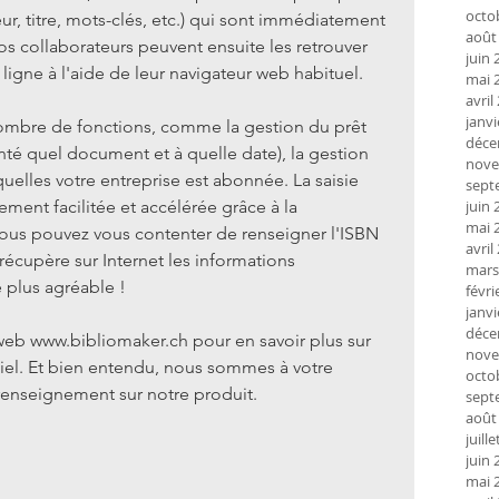
octo
r, titre, mots-clés, etc.) qui sont immédiatement 
août
os collaborateurs peuvent ensuite les retrouver 
juin 
ligne à l'aide de leur navigateur web habituel.
mai 
avril
janvi
ombre de fonctions, comme la gestion du prêt 
déce
nté quel document et à quelle date), la gestion 
nove
uelles votre entreprise est abonnée. La saisie 
sept
ement facilitée et accélérée grâce à la 
juin 
mai 
vous pouvez vous contenter de renseigner l'ISBN 
avril
récupère sur Internet les informations 
mars
é plus agréable !
févri
janvi
déce
e web www.bibliomaker.ch pour en savoir plus sur 
nove
iciel. Et bien entendu, nous sommes à votre 
octo
 renseignement sur notre produit.
sept
août
juill
juin 
mai 