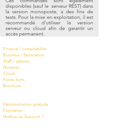
Ces commandes sont également 
disponibles (sauf le  serveur REST) dans 
la version monoposte, à des fins de 
tests. Pour la mise en exploitation, il est 
recommandé d'utiliser la version 
serveur ou cloud afin de garantir un 
accès permanent.
Logiciels
Finance / comptabilité
Business / facturation
Staff / salaires
Notaires
Cloud
Points forts
Brochure
Servi
ces
Démonstration gratuite
Formation
Hotline ou Support ?
Sur mesure
Brochure
Prise de rendez-vous