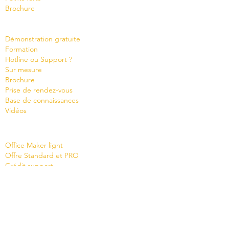
Brochure
Servi
ces
Démonstration gratuite
Formation
Hotline ou Support ?
Sur mesure
Brochure
Prise de rendez-vous
Base de connaissances
Vidéos
Shop
Office Maker light
Offre Standard et PRO
Crédit support
News
Version 8.0
Statut cloud
Contact
Société