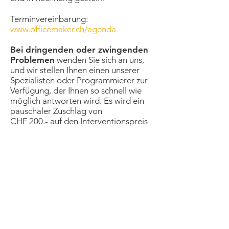
Terminvereinbarung:
www.officemaker.ch/agenda
Bei dringenden oder zwingenden
Problemen
wenden Sie sich an uns,
und wir stellen Ihnen einen unserer
Spezialisten oder Programmierer zur
Verfügung, der Ihnen so schnell wie
möglich antworten wird
. Es wird ein
pauschaler Zuschlag von
CHF 200.- auf den Interventionspreis
erhoben, für den Ihre vorherige
Zustimmung per E-Mail erforderlich
ist.
Software
Finance / Buchhaltung
Business / Fakturierung
Staff / Löhne
Stärken
Broschüre