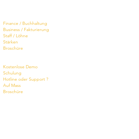
Software
Finance / Buchhaltung
Business / Fakturierung
Staff / Löhne
Stärken
Broschüre
Dienste
Kostenlose Demo
Schulung
Hotline oder Support ?
Auf Mass
Broschüre
Termin vereinbaren
Wissensdatenbank
Videos
Shop
Office Maker light
Standard- und PRO-