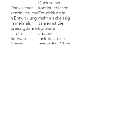
Dank seiner
Dank seiner
kontinuierlichen
kontinuierliche
Entwicklung in
n Entwicklung
mehr als dreissig
in mehr als
Jahren ist die
dreissig Jahren
Software
ist die
äusserst
Software
funktionsreich
äusserst
geworden. Ohne
funktionsreich
eine
geworden.
angemessene
Ohne eine
Ausbildung
angemessene
besteht daher
Ausbildung
die grosse
besteht daher
Gefahr, dass Sie
die grosse
viele von ihnen
Gefahr, dass
verpassen.
Sie viele von
ihnen
Auf Wunsch
verpassen.
organisieren wir
Schulungen in
Auf Wunsch
unseren