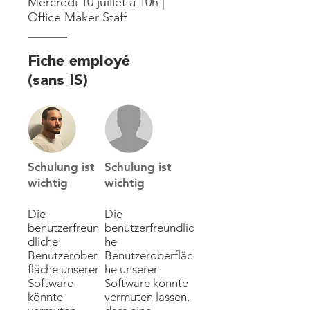
Mercredi 10 juillet à 10h |
Office Maker Staff
Fiche employé
(sans IS)
Schulung ist
Schulung ist
wichtig
wichtig
Die
Die
benutzerfreun
benutzerfreundlic
dliche
he
Benutzerober
Benutzeroberfläc
fläche unserer
he unserer
Software
Software könnte
könnte
vermuten lassen,