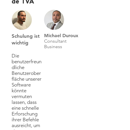
de TVA
Michael Duroux
Schulung ist
Consultant
wichtig
Business
Die
benutzerfreun
dliche
Benutzerober
fläche unserer
Software
könnte
vermuten
lassen, dass
eine schnelle
Erforschung
ihrer Befehle
ausreicht, um