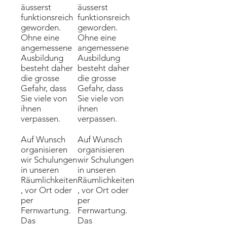
äusserst
äusserst
funktionsreich
funktionsreich
geworden.
geworden.
Ohne eine
Ohne eine
angemessene
angemessene
Ausbildung
Ausbildung
besteht daher
besteht daher
die grosse
die grosse
Gefahr, dass
Gefahr, dass
Sie viele von
Sie viele von
ihnen
ihnen
verpassen.
verpassen.
Auf Wunsch
Auf Wunsch
organisieren
organisieren
wir Schulungen
wir Schulungen
in unseren
in unseren
Räumlichkeiten
Räumlichkeiten
, vor Ort oder
, vor Ort oder
per
per
Fernwartung.
Fernwartung.
Das
Das