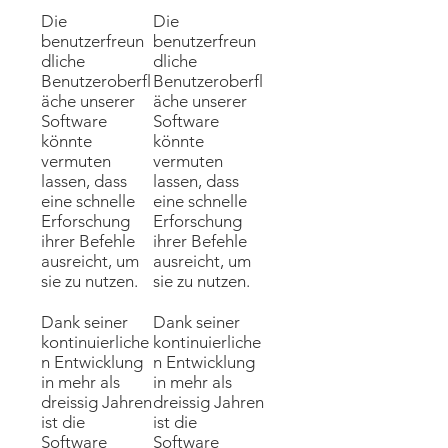
Die
Die
benutzerfreun
benutzerfreun
dliche
dliche
Benutzeroberfl
Benutzeroberfl
äche unserer
äche unserer
Software
Software
könnte
könnte
vermuten
vermuten
lassen, dass
lassen, dass
eine schnelle
eine schnelle
Erforschung
Erforschung
ihrer Befehle
ihrer Befehle
ausreicht, um
ausreicht, um
sie zu nutzen.
sie zu nutzen.
Dank seiner
Dank seiner
kontinuierliche
kontinuierliche
n Entwicklung
n Entwicklung
in mehr als
in mehr als
dreissig Jahren
dreissig Jahren
ist die
ist die
Software
Software