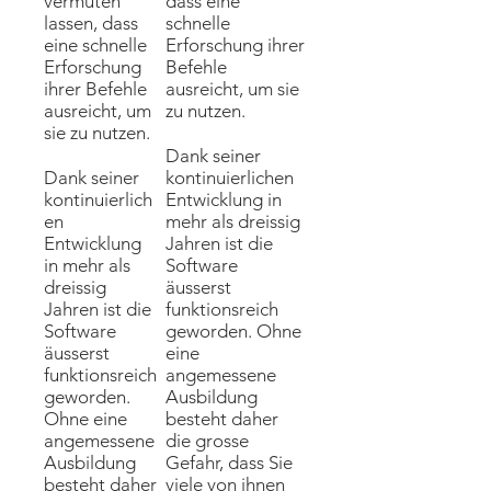
vermuten
dass eine
lassen, dass
schnelle
eine schnelle
Erforschung ihrer
Erforschung
Befehle
ihrer Befehle
ausreicht, um sie
ausreicht, um
zu nutzen.
sie zu nutzen.
Dank seiner
Dank seiner
kontinuierlichen
kontinuierlich
Entwicklung in
en
mehr als dreissig
Entwicklung
Jahren ist die
in mehr als
Software
dreissig
äusserst
Jahren ist die
funktionsreich
Software
geworden. Ohne
äusserst
eine
funktionsreich
angemessene
geworden.
Ausbildung
Ohne eine
besteht daher
angemessene
die grosse
Ausbildung
Gefahr, dass Sie
besteht daher
viele von ihnen