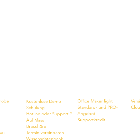
Shop
New
Dienste
Probe
Office Maker light
Vers
Kostenlose Demo
Standard- und PRO-
Clou
Schulung
Angebot
Hotline oder Support ?
Supportkredit
Auf Mass
Broschüre
ion
Termin vereinbaren
Wissensdatenbank