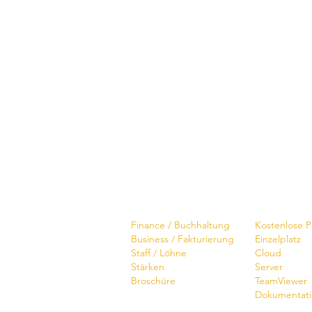
Software
Download
Finance / Buchhaltung
Kostenlose 
Business / Fakturierung
Einzelplatz
Staff / Löhne
Cloud
Stärken
Server
Broschüre
TeamViewer
Dokumentat