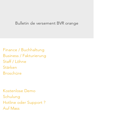
Bulletin de versement BVR orange
Software
Finance / Buchhaltung
Business / Fakturierung
Staff / Löhne
Stärken
Broschüre
Dienste
Kostenlose Demo
Schulung
Hotline oder Support ?
Auf Mass
Broschüre
Termin vereinbaren
Wissensdatenbank