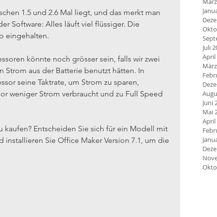
März
Janu
schen 1.5 und 2.6 Mal liegt, und das merkt man 
Deze
r Software: Alles läuft viel flüssiger. Die 
Okto
o eingehalten.
Sept
Juli 
April
ssoren könnte noch grösser sein, falls wir zwei 
März
 Strom aus der Batterie benutzt hätten. In 
Febr
essor seine Taktrate, um Strom zu sparen, 
Deze
or weniger Strom verbraucht und zu Full Speed 
Augu
Juni 
Mai 
April
 kaufen? Entscheiden Sie sich für ein Modell mit 
Febr
Janu
installieren Sie Office Maker Version 7.1, um die 
Deze
Nove
Okto