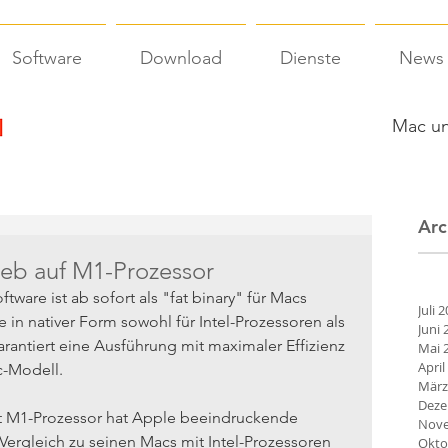
Software
Download
Dienste
News
Mac un
Arc
rieb auf M1-Prozessor
tware ist ab sofort als "fat binary" für Macs 
Juli 
e in nativer Form sowohl für Intel-Prozessoren als 
Juni 
arantiert eine Ausführung mit maximaler Effizienz 
Mai 
April
-Modell.
März
Deze
it M1-Prozessor hat Apple beeindruckende 
Nove
ergleich zu seinen Macs mit Intel-Prozessoren 
Okto