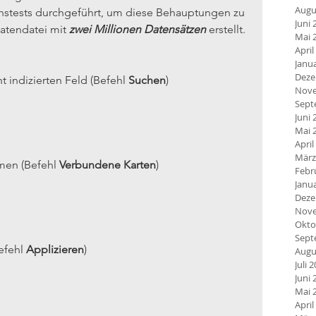
Augu
chstests durchgeführt, um diese Behauptungen zu 
Juni 
atendatei mit 
zwei Millionen Datensätzen
 erstellt. 
Mai 
April
Janu
Deze
 indizierten Feld (Befehl 
Suchen
)
Nove
Sept
Juni 
Mai 
April
März
en (Befehl 
Verbundene Karten
)
Febr
Janu
Deze
Nove
Okto
Sept
fehl 
Applizieren
)
Augu
Juli 
Juni 
Mai 
April