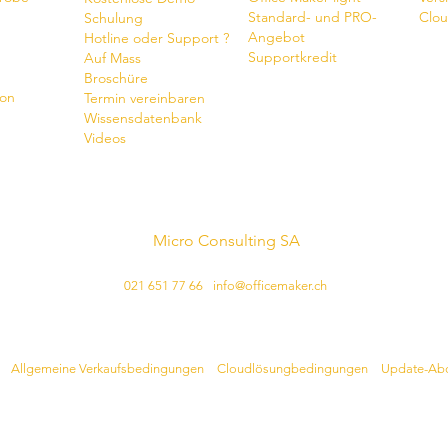
Standard- und PRO-
Clou
Schulung
Angebot
Hotline oder Support ?
Supportkredit
Auf Mass
Broschüre
ion
Termin vereinbaren
Wissensdatenbank
Videos
Micro Consulting SA
Schweizer Softwarehersteller
021 651 77 66
-
info@officemaker.ch
Rechtliche Hinweise :
•
Allgemeine Verkaufsbedingungen
•
Cloudlösungbedingungen
•
Update-Ab
​© 2024 Micro Consulting SA