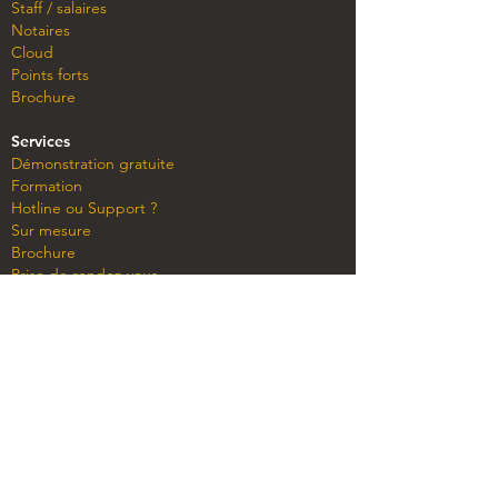
Staff / salaires
Notaires
Cloud
Points forts
Brochure
Servi
ces
Démonstration gratuite
Formation
Hotline ou Support ?
Sur mesure
Brochure
Prise de rendez-vous
Base de connaissances
Vidéos
Shop
Office Maker light
Offre Standard et PRO
Crédit support
News
Version 8.0