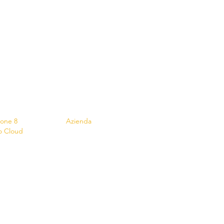
s
Contatto
ione 8
Azienda
o Cloud