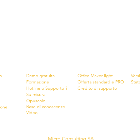
Servizi
Shop
New
o
Demo gratuita
Office Maker light
Vers
e
Formazione
Offerta standard e PRO
Stat
Hotline o Supporto ?
Credito di supporto
Su misura
Opu
s
colo
Base di conoscenze
ione
Video
Micro Consulting SA