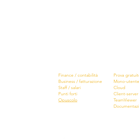
Software
Scarica
Finance / contabilità
Prova gratuit
Business / fatturazione
Mono-utent
Staff / salari
Cloud
Punti forti
Client-server
Opuscolo
TeamViewer
Documentaz