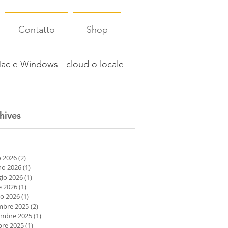
Contatto
Shop
ac e Windows - cloud o locale
hives
o 2026
(2)
2 post
no 2026
(1)
1 post
io 2026
(1)
1 post
e 2026
(1)
1 post
o 2026
(1)
1 post
mbre 2025
(2)
2 post
mbre 2025
(1)
1 post
bre 2025
(1)
1 post