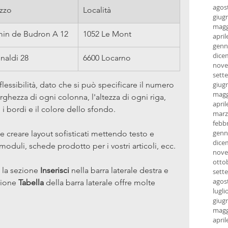
agos
izzo
Località
giug
magg
in de Budron A 12
1052 Le Mont
april
genn
dice
inaldi 28
6600 Locarno
nove
sett
flessibilità, dato che si può specificare il numero 
giug
magg
arghezza di ogni colonna, l'altezza di ogni riga, 
april
 i bordi e il colore dello sfondo.
marz
febb
genn
le creare layout sofisticati mettendo testo e 
dice
oduli, schede prodotto per i vostri articoli, ecc.
nove
otto
e la sezione 
Inserisci
 nella barra laterale destra e 
sett
agos
zione 
Tabella
 della barra laterale offre molte 
lugli
giug
magg
april