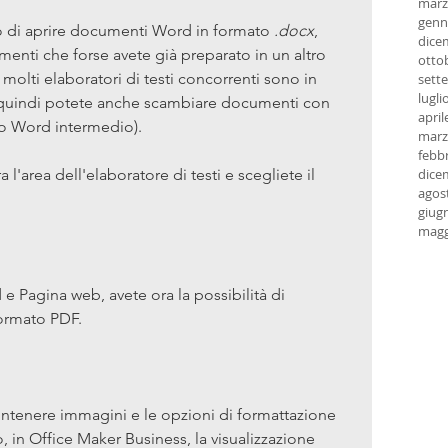
marz
genn
do di aprire documenti Word in formato 
.docx
, 
dice
nti che forse avete già preparato in un altro 
otto
 molti elaboratori di testi concorrenti sono in 
sett
lugli
 quindi potete anche scambiare documenti con 
april
to Word intermedio).
marz
febb
l'area dell'elaboratore di testi e scegliete il 
dice
agos
giug
magg
e Pagina web, avete ora la possibilità di 
formato PDF.
ontenere immagini e le opzioni di formattazione 
 in Office Maker Business, la visualizzazione 