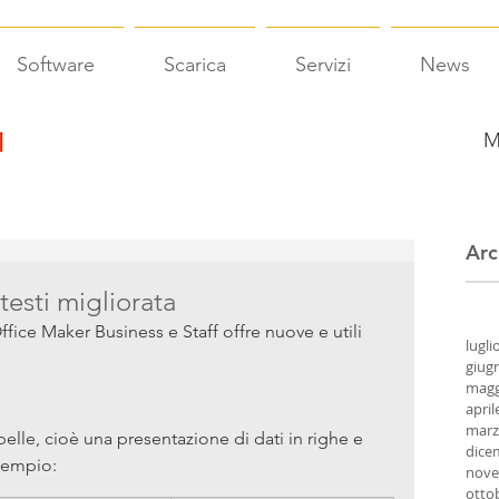
Software
Scarica
Servizi
News
M
Arc
testi migliorata
Office Maker Business e Staff offre nuove e utili 
lugli
giug
magg
april
marz
abelle, cioè una presentazione di dati in righe e 
dice
sempio:
nove
otto