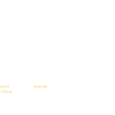
s
Contatto
ione 8
Azienda
o Cloud