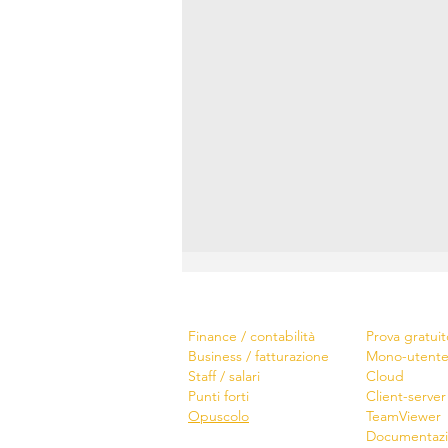
Software
Scarica
Finance / contabilità
Prova gratuit
Business / fatturazione
Mono-utent
Staff / salari
Cloud
Punti forti
Client-server
Opuscolo
TeamViewer
Documentaz