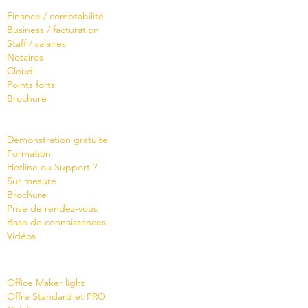
Logiciels
Finance / comptabilité
Business / facturation
Staff / salaires
Notaires
Cloud
Points forts
Brochure
Servi
ces
Démonstration gratuite
Formation
Hotline ou Support ?
Sur mesure
Brochure
Prise de rendez-vous
Base de connaissances
Vidéos
Shop
Finance Light Cloud
Office Maker light
Finance Light Cloud
Offre Standard et PRO