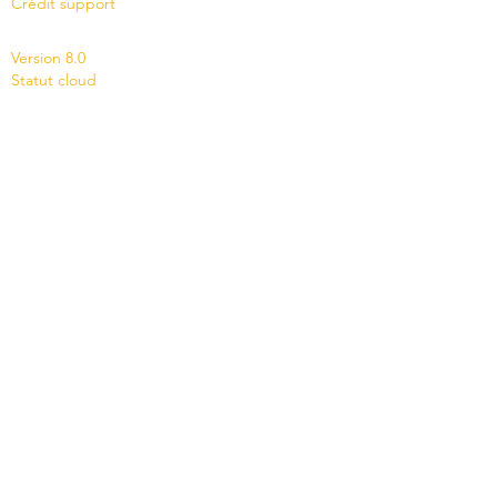
Crédit support
News
Version 8.0
Statut cloud
Contact
Société
Micro Consulting SA
créateur suisse de logiciels
021 651 77 66
-
info@officemaker.ch
Mentions légales:
Politique de confidentialité
•
Conditions
générales de vente
•
Conditions Cloud
•
Abonnement aux mises à jour
•
Licence
d'exploitation des logiciels