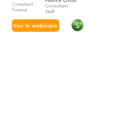
Fabrice Crittin
Consultant
Consultant
Finance
Staff
Voir le webinaire
Logiciels
Finance / comptabilité
Business / facturation
Staff / salaires
Notaires
Cloud