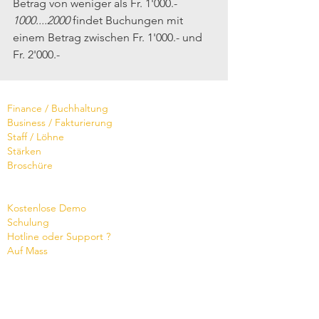
Betrag von weniger als Fr. 1'000.-
1000....2000
 findet Buchungen mit 
einem Betrag zwischen Fr. 1'000.- und 
Fr. 2'000.-
Software
Finance / Buchhaltung
Business / Fakturierung
Staff / Löhne
Stärken
Broschüre
Dienste
Kostenlose Demo
Schulung
Hotline oder Support ?
Auf Mass
Broschüre
Termin vereinbaren
Wissensdatenbank
Videos