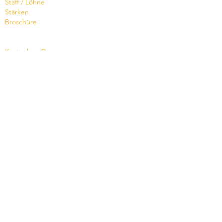
Staff / Löhne
Stärken
Broschüre
Dienste
Kostenlose Demo
Schulung
Hotline oder Support ?
Auf Mass
Broschüre
Termin vereinbaren
Wissensdatenbank
Videos
Shop
Office Maker light
Standard- und PRO-
Angebot
Supportkredit
News
Version 8.0
Cloud Status