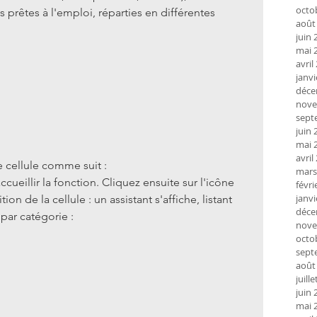
octo
 prêtes à l'emploi, réparties en différentes 
août
juin 
mai 
avril
janvi
déce
nove
sept
juin 
mai 
avril
 cellule comme suit :
mars
cueillir la fonction. Cliquez ensuite sur l'icône 
févri
janvi
on de la cellule : un assistant s'affiche, listant 
déce
 par catégorie :
nove
octo
sept
août
juill
juin 
mai 