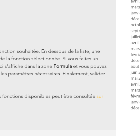
avril
mars
janvi
déce
octo
sept
juill
avril
mars
fonction souhaitée. En dessous de la liste, une 
févri
 de la fonction sélectionnée. Si vous faites un 
déce
ci s'affiche dans la zone 
Formula
 et vous pouvez 
août
juin 
 les paramètres nécessaires. Finalement, validez 
mai 
avril
mars
févri
 fonctions disponibles peut être consultée 
sur 
janvi
déce