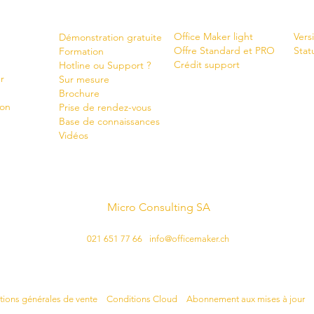
Shop
New
Servi
ces
Office Maker light
Vers
Démonstration gratuite
Offre Standard et PRO
Stat
Formation
Crédit support
Hotline ou Support ?
r
Sur mesure
Brochure
ion
Prise de rendez-vous
Base de connaissances
Vidéos
Micro Consulting SA
créateur suisse de logiciels
021 651 77 66
-
info@officemaker.ch
Mentions légales:
tions générales de vente
•
Conditions Cloud
•
Abonnement aux mises à jour
•