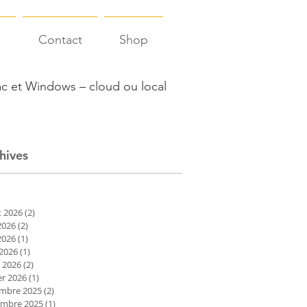
s
Contact
Shop
c et Windows – cloud ou local
hives
et 2026
(2)
2 posts
2026
(2)
2 posts
2026
(1)
1 post
 2026
(1)
1 post
 2026
(2)
2 posts
er 2026
(1)
1 post
mbre 2025
(2)
2 posts
mbre 2025
(1)
1 post