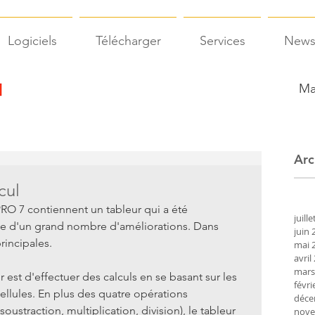
Logiciels
Télécharger
Services
New
Ma
Arc
cul
RO 7 contiennent un tableur qui a été 
juill
cie d'un grand nombre d'améliorations. Dans 
juin 
rincipales.
mai 
avril
mars
 est d'effectuer des calculs en se basant sur les 
févri
 cellules. En plus des quatre opérations 
déce
ustraction, multiplication, division), le tableur 
nove