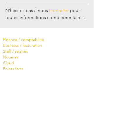
N'hésitez pas à nous 
contacter
 pour 
toutes informations complémentaires. 
Logiciels
Finance / comptabilité
Business / facturation
Staff / salaires
Notaires
Cloud
Points forts
Brochure
Servi
ces
Démonstration gratuite
Formation
Hotline ou Support ?
Sur mesure
Brochure
Prise de rendez-vous
Base de connaissances