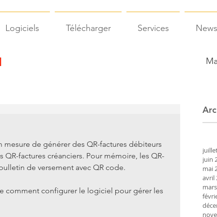
Logiciels
Télécharger
Services
New
Ma
Arc
en mesure de générer des QR-factures débiteurs 
juill
es QR-factures créanciers. Pour mémoire, les QR-
juin 
bulletin de versement avec QR code.
mai 
avril
mars
e comment configurer le logiciel pour gérer les 
févri
déce
nove