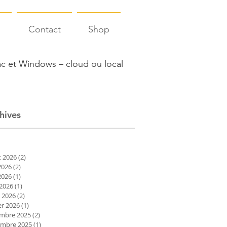
s
Contact
Shop
c et Windows – cloud ou local
hives
et 2026
(2)
2 posts
2026
(2)
2 posts
2026
(1)
1 post
 2026
(1)
1 post
 2026
(2)
2 posts
er 2026
(1)
1 post
mbre 2025
(2)
2 posts
mbre 2025
(1)
1 post