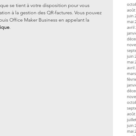
octo
e se tient à votre disposition pour vous 
août
ation à la gestion des QR-factures. Vous pouvez 
juin 
uis Office Maker Business en appelant la 
mai 
nique
.
avril
janvi
déce
nove
sept
juin 
mai 
avril
mars
févri
janvi
déce
nove
octo
sept
août
juill
juin 
mai 