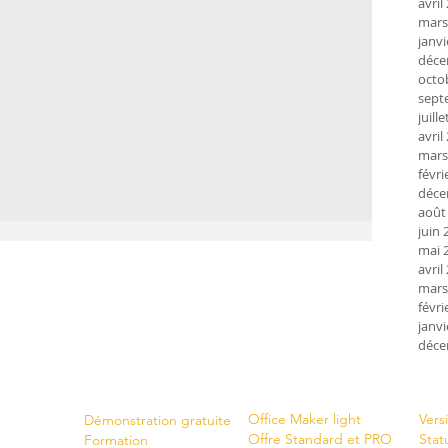
avril
mars
janvi
déce
octo
sept
juill
avril
mars
févri
déce
août
juin 
mai 
avril
mars
févri
janvi
déce
Shop
New
Servi
ces
Office Maker light
Vers
Démonstration gratuite
Offre Standard et PRO
Stat
Formation