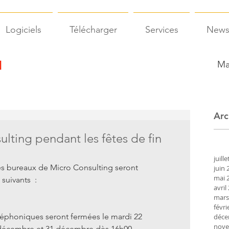
Logiciels
Télécharger
Services
New
Ma
Arc
lting pendant les fêtes de fin
juill
les bureaux de Micro Consulting seront 
juin 
mai 
suivants  :
avril
mars
févri
léphoniques seront fermées le mardi 22 
déce
nove
 décembre et 31 décembre dès 16h00.