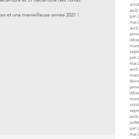
octo
août
es et une merveilleuse année 2021 !
juin 
mai 
avril
janvi
déce
nove
sept
juin 
mai 
avril
mars
févri
janvi
déce
nove
octo
sept
août
juill
juin 
mai 