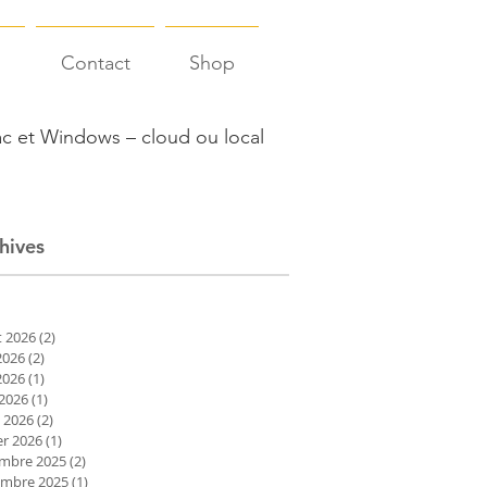
s
Contact
Shop
c et Windows – cloud ou local
hives
et 2026
(2)
2 posts
2026
(2)
2 posts
2026
(1)
1 post
 2026
(1)
1 post
 2026
(2)
2 posts
er 2026
(1)
1 post
mbre 2025
(2)
2 posts
mbre 2025
(1)
1 post