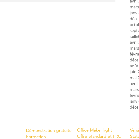
avril
mars
janvi
déce
octo
sept
juill
avril
mars
févri
déce
août
juin 
mai 
avril
mars
févri
janvi
déce
Shop
New
Servi
ces
Office Maker light
Vers
Démonstration gratuite
Offre Standard et PRO
Stat
Formation