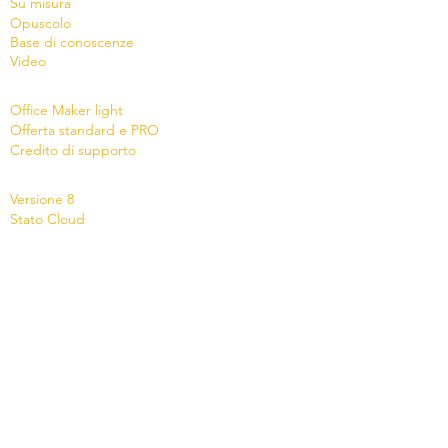
Su misura
Opu
s
colo
Base di conoscenze
Video
Shop
Office Maker light
Offerta standard e PRO
Credito di supporto
News
Versione 8
Stato Cloud
Contatto
Azienda
Micro Consulting SA
Creatore svizzero di software
021 651 77 66
-
info@officemaker.ch
Agente esclusivo in Ticino
AV Informatica Sagl
- Via Ceresio 30 - CH-6963