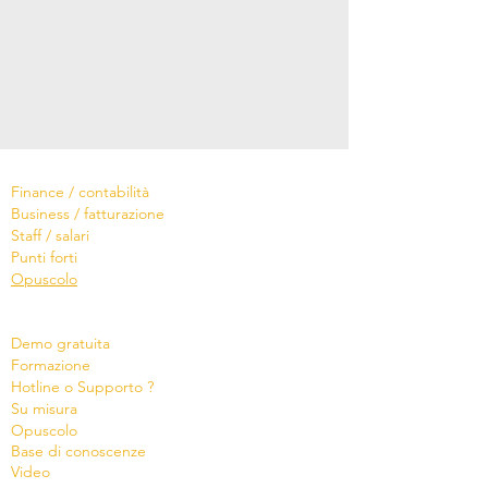
Software
Finance / contabilità
Business / fatturazione
Staff / salari
Punti forti
Opuscolo
Servizi
Demo gratuita
Formazione
Hotline o Supporto ?
Su misura
Opu
s
colo
Base di conoscenze
Video