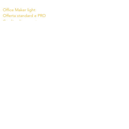
Shop
Office Maker light
Offerta standard e PRO
Credito di supporto
News
Versione 8
Stato Cloud
Contatto
Azienda
Micro Consulting SA
Creatore svizzero di software
021 651 77 66
-
info@officemaker.ch
Agente esclusivo in Ticino
AV Informatica Sagl
- Via Ceresio 30 - CH-6963
Lugano -
+41 91 972 38 27 -
info@avinfo.ch