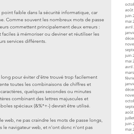
octo
août
oint faible dans la sécurité informatique, car 
juin 
aine. Comme souvent les nombreux mots de passe 
mai 
ateurs commettent principalement deux erreurs : 
avril
janvi
 faciles à mémoriser ou deviner et réutiliser les 
déce
s services différents.
nove
sept
juin 
mai 
avril
mars
long pour éviter d'être trouvé trop facilement 
févri
janvi
nte toutes les combinaisons de chiffres et 
déce
6 caractères, quelques secondes ou minutes 
nove
tères combinant des lettres majuscules et 
octo
boles spéciaux (&%*+-) devrait être utilisé.
sept
août
juill
 le web, ne pas craindre les mots de passe longs, 
juin 
ns le navigateur web, et n'ont donc n'ont pas 
mai 