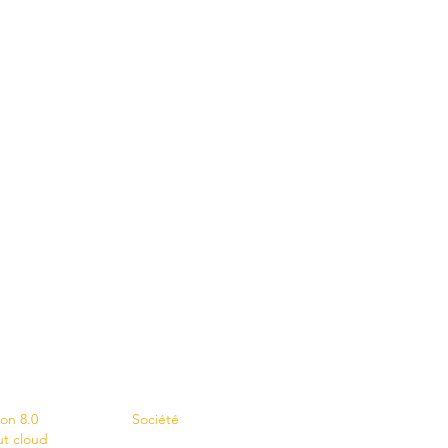
s
Contact
ion 8.0
Société
ut cloud