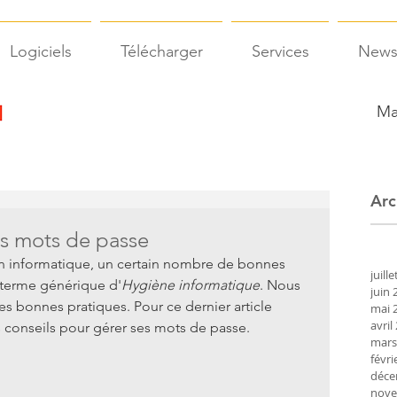
Logiciels
Télécharger
Services
New
Ma
Arc
es mots de passe
on informatique, un certain nombre de bonnes 
juill
 terme générique d'
Hygiène informatique
. Nous 
juin 
 bonnes pratiques. Pour ce dernier article 
mai 
avril
s conseils pour gérer ses mots de passe.
mars
févri
déce
nove