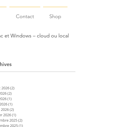
s
Contact
Shop
c et Windows – cloud ou local
hives
et 2026
(2)
2 posts
2026
(2)
2 posts
2026
(1)
1 post
 2026
(1)
1 post
 2026
(2)
2 posts
er 2026
(1)
1 post
mbre 2025
(2)
2 posts
mbre 2025
(1)
1 post