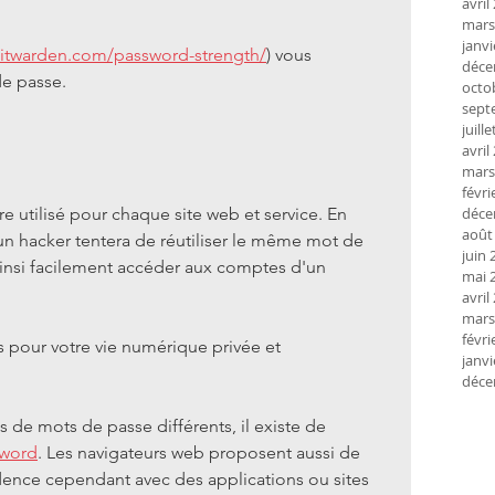
avril
mars
janvi
bitwarden.com/password-strength/
) vous 
déce
de passe.
octo
sept
juill
avril
mars
févri
re utilisé pour chaque site web et service. En 
déce
août
un hacker tentera de réutiliser le même mot de 
juin 
 ainsi facilement accéder aux comptes d'un 
mai 
avril
mars
févri
s pour votre vie numérique privée et 
janvi
déce
nes de mots de passe différents, il existe de 
sword
. Les navigateurs web proposent aussi de 
ence cependant avec des applications ou sites 