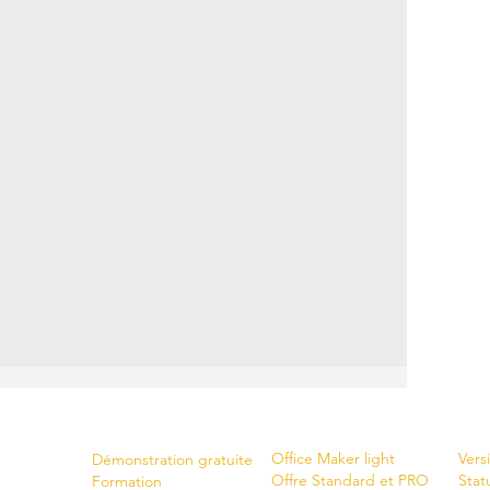
Shop
New
Servi
ces
Office Maker light
Vers
Démonstration gratuite
Offre Standard et PRO
Stat
Formation