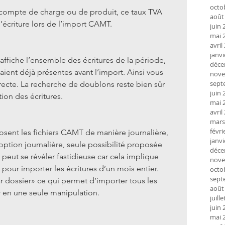
octo
 compte de charge ou de produit, ce taux TVA 
août
écriture lors de l’import CAMT.
juin 
mai 
avril
janvi
fiche l’ensemble des écritures de la période, 
déce
aient déjà présentes avant l’import. Ainsi vous 
nove
sept
ecte. La recherche de doublons reste bien sûr 
juin 
ion des écritures.
mai 
avril
mars
févri
osent les fichiers CAMT de manière journalière, 
janvi
tion journalière, seule possibilité proposée 
déce
peut se révéler fastidieuse car cela implique 
nove
 pour importer les écritures d’un mois entier. 
octo
sept
 dossier» ce qui permet d’importer tous les 
août
r en une seule manipulation.
juill
juin 
mai 