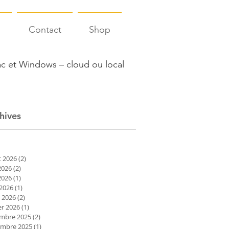
s
Contact
Shop
c et Windows – cloud ou local
hives
et 2026
(2)
2 posts
2026
(2)
2 posts
2026
(1)
1 post
 2026
(1)
1 post
 2026
(2)
2 posts
er 2026
(1)
1 post
mbre 2025
(2)
2 posts
mbre 2025
(1)
1 post