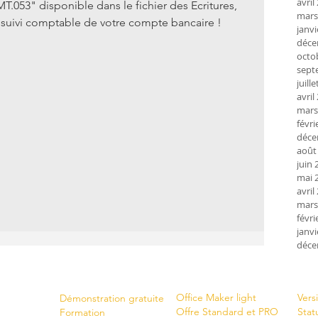
avril
T.053" disponible dans le fichier des Ecritures, 
mars
suivi comptable de votre compte bancaire !
janvi
déce
octo
sept
juill
avril
mars
févri
déce
août
juin 
mai 
avril
mars
févri
janvi
déce
Shop
New
Servi
ces
Office Maker light
Vers
Démonstration gratuite
Offre Standard et PRO
Stat
Formation