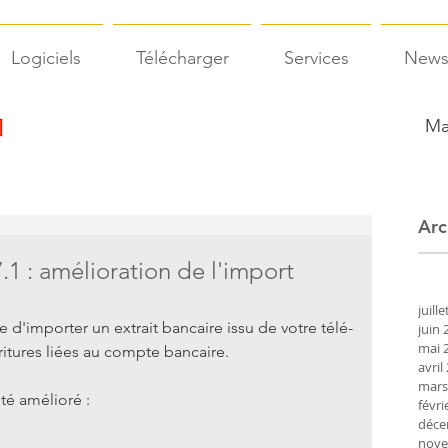
Logiciels
Télécharger
Services
New
Ma
Arc
 : amélioration de l'import
juill
d'importer un extrait bancaire issu de votre télé-
juin 
mai 
ritures liées au compte bancaire.
avril
mars
té amélioré :
févri
déce
nove